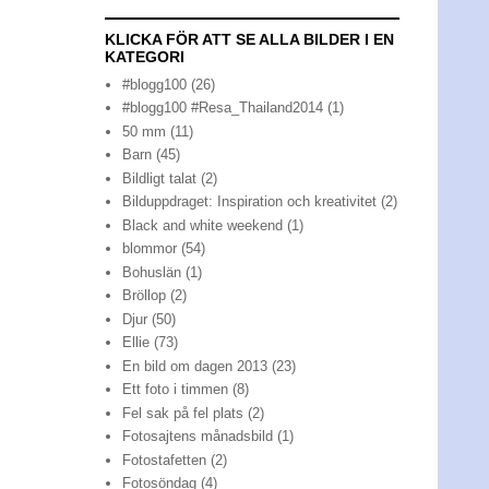
KLICKA FÖR ATT SE ALLA BILDER I EN
KATEGORI
#blogg100
(26)
#blogg100 #Resa_Thailand2014
(1)
50 mm
(11)
Barn
(45)
Bildligt talat
(2)
Bilduppdraget: Inspiration och kreativitet
(2)
Black and white weekend
(1)
blommor
(54)
Bohuslän
(1)
Bröllop
(2)
Djur
(50)
Ellie
(73)
En bild om dagen 2013
(23)
Ett foto i timmen
(8)
Fel sak på fel plats
(2)
Fotosajtens månadsbild
(1)
Fotostafetten
(2)
Fotosöndag
(4)