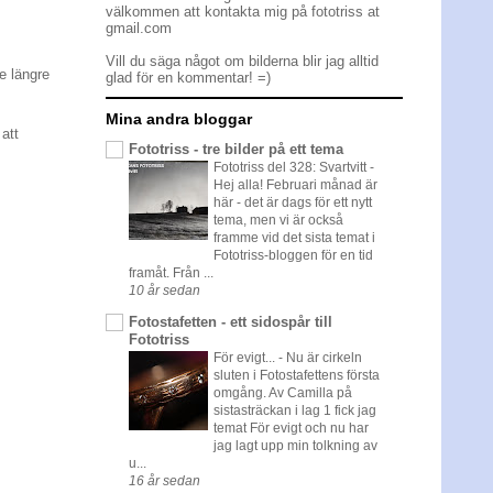
välkommen att kontakta mig på fototriss at
gmail.com
Vill du säga något om bilderna blir jag alltid
e längre
glad för en kommentar! =)
Mina andra bloggar
 att
Fototriss - tre bilder på ett tema
Fototriss del 328: Svartvitt
-
Hej alla! Februari månad är
här - det är dags för ett nytt
tema, men vi är också
framme vid det sista temat i
Fototriss-bloggen för en tid
framåt. Från ...
10 år sedan
Fotostafetten - ett sidospår till
Fototriss
För evigt...
-
Nu är cirkeln
sluten i Fotostafettens första
omgång. Av Camilla på
sistasträckan i lag 1 fick jag
temat För evigt och nu har
jag lagt upp min tolkning av
u...
16 år sedan