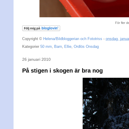
För fler 
Copyright ©
Helena/Bildbloggerian och Fototriss
-
onsdag, janua
Kategorier
50 mm
,
Barn
,
Ellie
,
Ordlös Onsdag
26 januari 2010
På stigen i skogen är bra nog