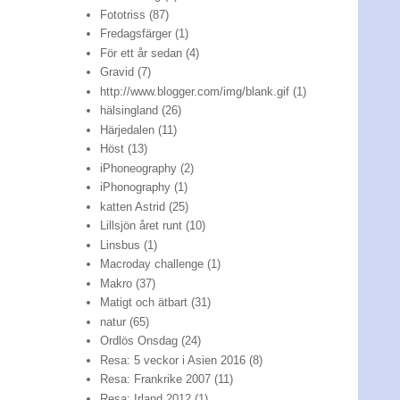
Fototriss
(87)
Fredagsfärger
(1)
För ett år sedan
(4)
Gravid
(7)
http://www.blogger.com/img/blank.gif
(1)
hälsingland
(26)
Härjedalen
(11)
Höst
(13)
iPhoneography
(2)
iPhonography
(1)
katten Astrid
(25)
Lillsjön året runt
(10)
Linsbus
(1)
Macroday challenge
(1)
Makro
(37)
Matigt och ätbart
(31)
natur
(65)
Ordlös Onsdag
(24)
Resa: 5 veckor i Asien 2016
(8)
Resa: Frankrike 2007
(11)
Resa: Irland 2012
(1)