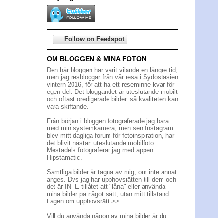
Follow on Feedspot
OM BLOGGEN & MINA FOTON
Den här bloggen har varit vilande en längre tid,
men jag resbloggar från vår resa i Sydostasien
vintern 2016, för att ha ett reseminne kvar för
egen del. Det bloggandet är uteslutande mobilt
och oftast oredigerade bilder, så kvaliteten kan
vara skiftande.
Från början i bloggen fotograferade jag bara
med min systemkamera, men sen Instagram
blev mitt dagliga forum för fotoinspiration, har
det blivit nästan uteslutande mobilfoto.
Mestadels fotograferar jag med appen
Hipstamatic.
Samtliga bilder är tagna av mig, om inte annat
anges. Dvs jag har upphovsrätten till dem och
det är INTE tillåtet att "låna" eller använda
mina bilder på något sätt, utan mitt tillstånd.
Lagen om upphovsrätt >>
Vill du använda någon av mina bilder är du